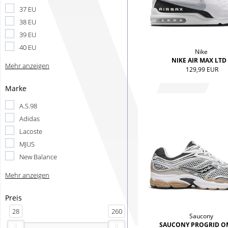
37 EU
38 EU
39 EU
40 EU
Nike
NIKE AIR MAX LTD
Mehr anzeigen
129,99 EUR
Marke
A.S.98
Adidas
Lacoste
MJUS
New Balance
Mehr anzeigen
Preis
28
260
Saucony
SAUCONY PROGRID O