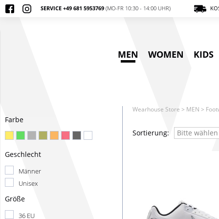
SERVICE +49 681 5953769
(MO-FR 10:30 - 14:00 UHR)
KOS
MEN
WOMEN
KIDS
Wearhouse Store
>
MEN
>
Foot
Farbe
Sortierung:
Bitte wählen
Geschlecht
Männer
Unisex
Größe
36 EU