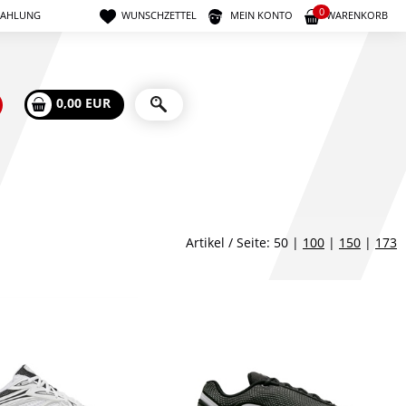
0
ZAHLUNG
WUNSCHZETTEL
MEIN KONTO
WARENKORB
0,00 EUR
Artikel / Seite: 50 |
100
|
150
|
173