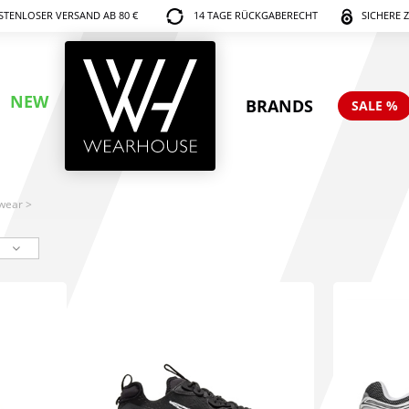
TENLOSER VERSAND AB 80 €
14 TAGE RÜCKGABERECHT
SICHERE 
NEW
BRANDS
SALE %
wear
>