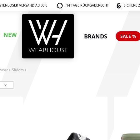
TENLOSER VERSAND AB 80 €
14 TAGE RÜCKGABERECHT
SICHERE 
NEW
BRANDS
SALE %
wear
>
Sliders
>