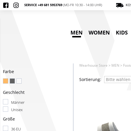
SERVICE +49 681 5953769
(MO-FR 10:30 - 14:00 UHR)
KOS
MEN
WOMEN
KIDS
Wearhouse Store
>
MEN
>
Foot
Farbe
Sortierung:
Bitte wählen
Geschlecht
Männer
Unisex
Größe
36 EU