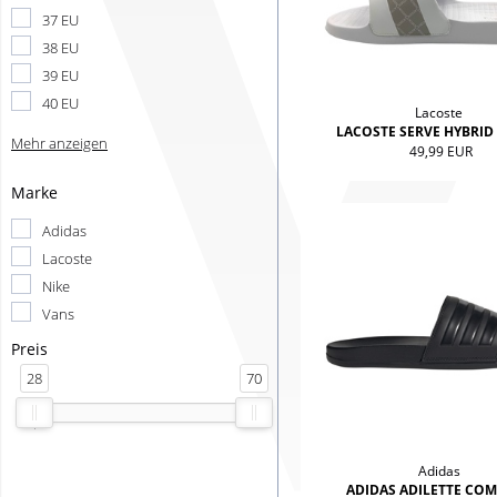
37 EU
38 EU
39 EU
40 EU
Lacoste
LACOSTE SERVE HYBRID 
Mehr anzeigen
49,99 EUR
Marke
Adidas
Lacoste
Nike
Vans
Preis
28
70
'
Adidas
ADIDAS ADILETTE CO