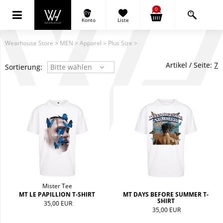
0
Konto
Liste
Wearhouse Store
>
MEN
>
Apparel
>
Plus Size
>
Artikel / Seite:
7
Sortierung:
Bitte wählen
Mister Tee
MT LE PAPILLION T-SHIRT
MT DAYS BEFORE SUMMER T-
SHIRT
35,00 EUR
35,00 EUR