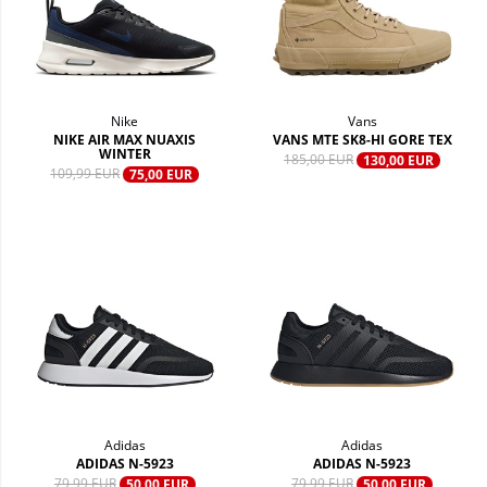
Nike
Vans
NIKE AIR MAX NUAXIS
VANS MTE SK8-HI GORE TEX
WINTER
185,00 EUR
130,00 EUR
109,99 EUR
75,00 EUR
Adidas
Adidas
ADIDAS N-5923
ADIDAS N-5923
79,99 EUR
79,99 EUR
50,00 EUR
50,00 EUR