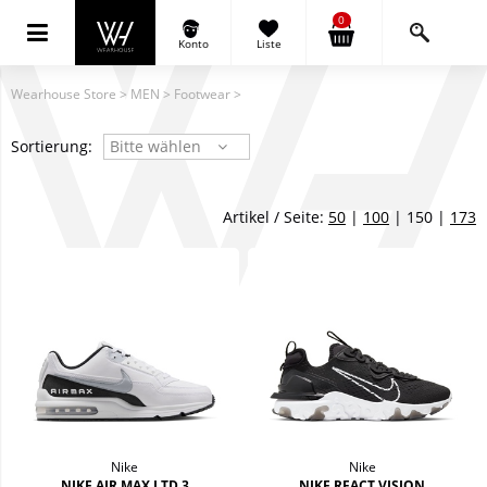
0
Konto
Liste
Wearhouse Store
>
MEN
>
Footwear
>
Sortierung:
Bitte wählen
Artikel / Seite:
50
|
100
| 150 |
173
Nike
Nike
NIKE AIR MAX LTD 3
NIKE REACT VISION