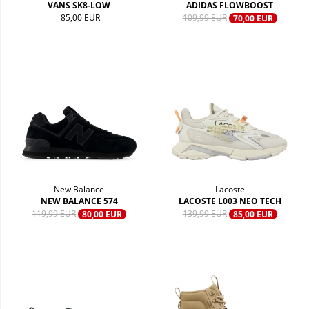
VANS SK8-LOW
ADIDAS FLOWBOOST
85,00 EUR
109,99 EUR
70,00 EUR
New Balance
Lacoste
NEW BALANCE 574
LACOSTE L003 NEO TECH
119,99 EUR
139,99 EUR
80,00 EUR
85,00 EUR