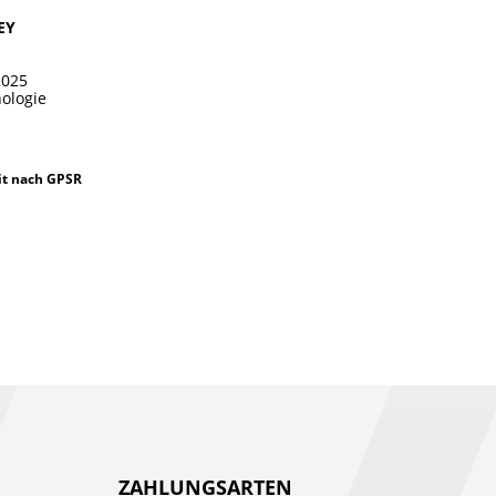
EY
2025
nologie
it nach GPSR
ZAHLUNGSARTEN