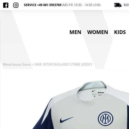
SERVICE +49 681 5953769
(MO-FR 10:30 - 14:00 UHR)
KOS
MEN
WOMEN
KIDS
Wearhouse Store
>
NIKE INTER MAILAND STRIKE JERSEY