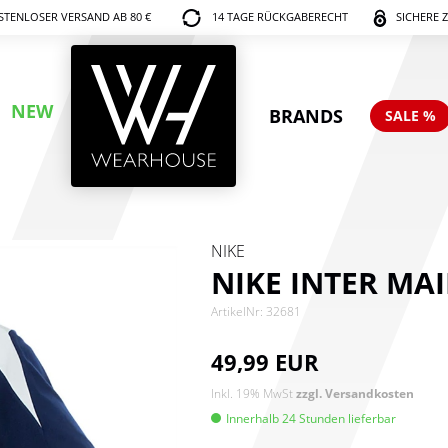
TENLOSER VERSAND AB 80 €
14 TAGE RÜCKGABERECHT
SICHERE 
NEW
BRANDS
SALE %
NIKE
NIKE INTER MAI
ArtikelNr: 32681
49,99 EUR
Inkl. 19% MwSt
zzgl. Versandkosten
Innerhalb 24 Stunden lieferbar