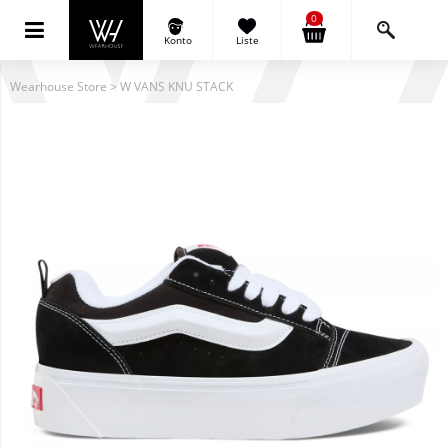
0
Konto
Liste
Wearhouse Store
>
W VANS KNU STACK