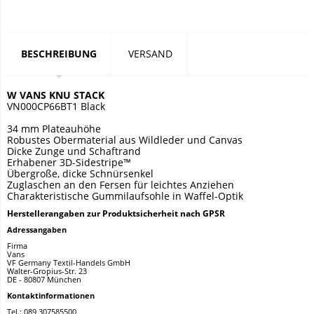
BESCHREIBUNG
VERSAND
W VANS KNU STACK
VN000CP66BT1 Black
34 mm Plateauhöhe
Robustes Obermaterial aus Wildleder und Canvas
Dicke Zunge und Schaftrand
Erhabener 3D-Sidestripe™
Übergroße, dicke Schnürsenkel
Zuglaschen an den Fersen für leichtes Anziehen
Charakteristische Gummilaufsohle in Waffel-Optik
Herstellerangaben zur Produktsicherheit nach GPSR
Adressangaben
Firma
Vans
VF Germany Textil-Handels GmbH
Walter-Gropius-Str. 23
DE - 80807 München
Kontaktinformationen
Tel.: 089 307585500