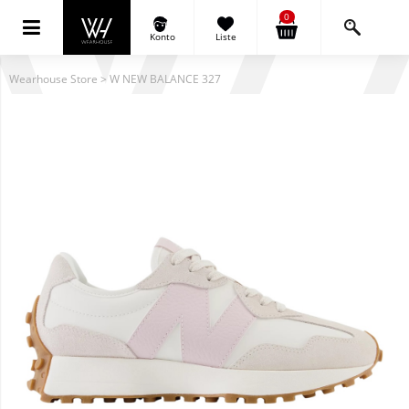
0
Konto
Liste
Wearhouse Store
>
W NEW BALANCE 327