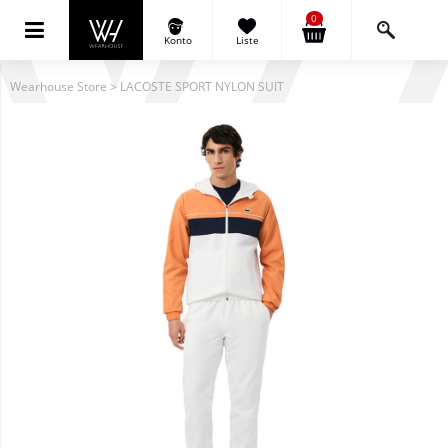
0
Konto
Liste
Wearhouse Store
>
LACOSTE SPORT NYLON SUIT